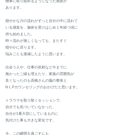
物事に取り組めるようになった感覚が
あります。
穏やかな川の流れがずっと自分の中に流れて
いる感覚を、施術を受けはじめ１年経つ頃に
持ち始めました。
時々流れが激しくなっても、またすぐ
穏やかに戻ります。
悩みごとも激減したように思います。
出会う人や、仕事の依頼など今までに
無かったご縁も増えたり、家族の雰囲気が
良くなったのも高橋さんの脳の整体と
N L Pカウンセリングのおかげだと思います。
トラウマを取り除くセッションで、
自分でも気づいていなかった、
自分が1番大切にしているものに
気付けた事も大きな変化です。
今、この瞬間を過ごすにも