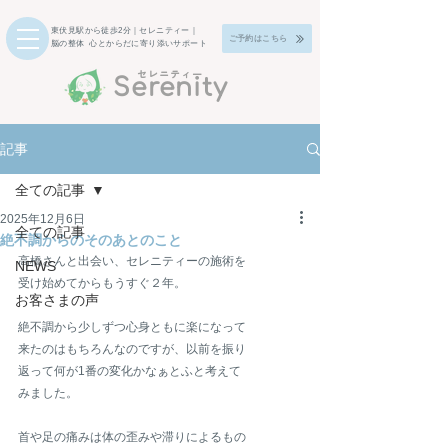
東伏見駅から徒歩2分｜セレニティー｜
ご予約はこちら
脳の整体 心とからだに寄り添いサポート
​セレニティー
Serenity
記事
全ての記事
2025年12月6日
全ての記事
絶不調からのそのあとのこと
高橋さんと出会い、セレニティーの施術を
NEWS
受け始めてからもうすぐ２年。
お客さまの声
絶不調から少しずつ心身ともに楽になって
来たのはもちろんなのですが、以前を振り
返って何が1番の変化かなぁとふと考えて
みました。
首や足の痛みは体の歪みや滞りによるもの