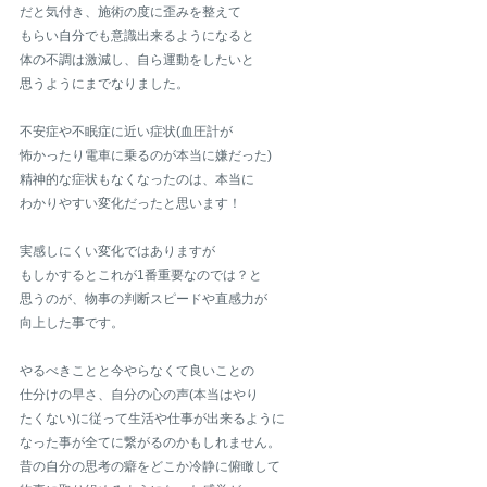
だと気付き、施術の度に歪みを整えて
もらい自分でも意識出来るようになると
体の不調は激減し、自ら運動をしたいと
思うようにまでなりました。
不安症や不眠症に近い症状(血圧計が
怖かったり電車に乗るのが本当に嫌だった)
精神的な症状もなくなったのは、本当に
わかりやすい変化だったと思います！
実感しにくい変化ではありますが
もしかするとこれが1番重要なのでは？と
思うのが、物事の判断スピードや直感力が
向上した事です。
やるべきことと今やらなくて良いことの
仕分けの早さ、自分の心の声(本当はやり
たくない)に従って生活や仕事が出来るように
なった事が全てに繋がるのかもしれません。
昔の自分の思考の癖をどこか冷静に俯瞰して