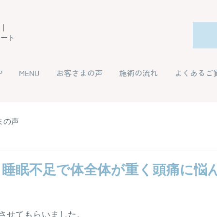
ー｜
ポート
P
MENU
お客さまの声
施術の流れ
よくあるご
まの声
と睡眠不足で体全体が重く頭痛に悩
させてもらいました。