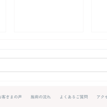
家族にも影響があるというこ
人間
とを実感しました
りま
お客さまの声
施術の流れ
よくあるご質問
アク