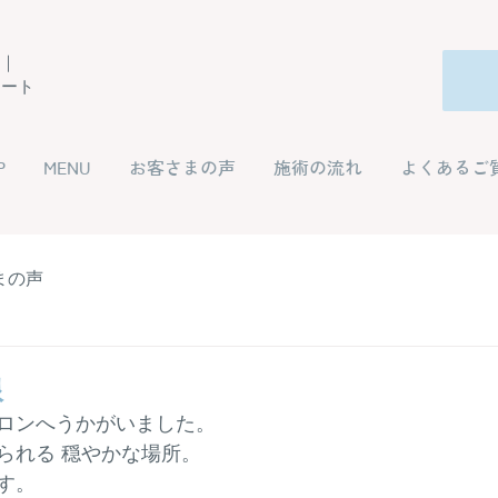
ー｜
ポート
P
MENU
お客さまの声
施術の流れ
よくあるご
まの声
線
ロンへうかがいました。
られる 穏やかな場所。
す。